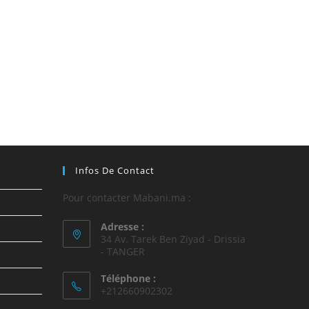
Infos De Contact
Pour contacter Mabani.ma :
Adresse :
34 Av. Tarek Ben Ziyad - Drissia
- TANGER
Téléphone :
+212660902302