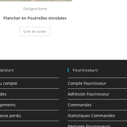
Dallage et forme
Plancher en Poutrelles enrobées
Lire la suite
ipteurs
Fournisseurs
du compte
Compte Fournisseur
des
Adhésion Fournisseur
rgements
Commandes
asse perdu
Statistiques Commandes
Réglages Fournisseurs