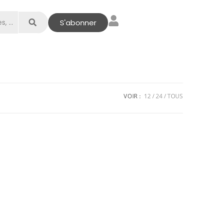
S'abonner
VOIR :
12
24
TOUS