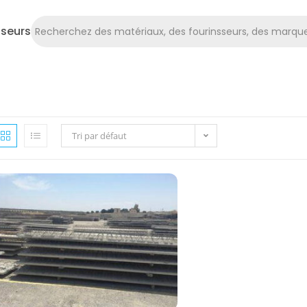
sseurs
Tri par défaut