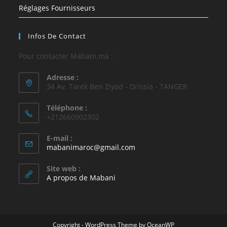
Réglages Fournisseurs
Infos De Contact
Pour contacter Mabani.ma :
Adresse :
34 Av. Tarek Ben Ziyad - Drissia - TANGER
Téléphone :
+212660902302
E-mail :
mabanimaroc@gmail.com
Site web :
A propos de Mabani
Copyright - WordPress Theme by OceanWP