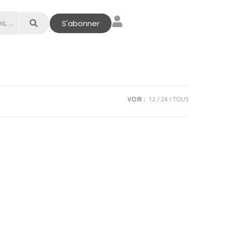
S'abonner
VOIR :
12
24
TOUS