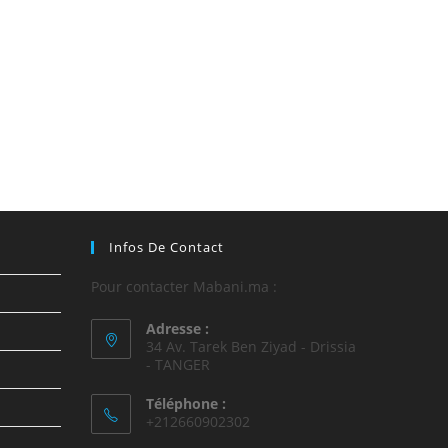
Infos De Contact
Pour contacter Mabani.ma :
Adresse :
34 Av. Tarek Ben Ziyad - Drissia
- TANGER
Téléphone :
+212660902302