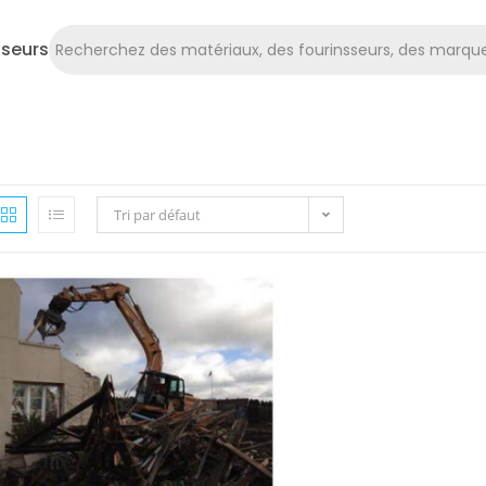
sseurs
Tri par défaut