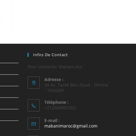
Infos De Contact
Pour contacter Mabani.ma :
Adresse :
34 Av. Tarek Ben Ziyad - Drissia
- TANGER
Téléphone :
+212660902302
E-mail :
mabanimaroc@gmail.com