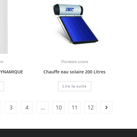
re
Plomberie solaire
DYNAMIQUE
Chauffe eau solaire 200 Litres
Lire la suite
3
4
…
10
11
12