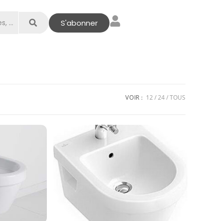
S'abonner
VOIR :
12
24
TOUS