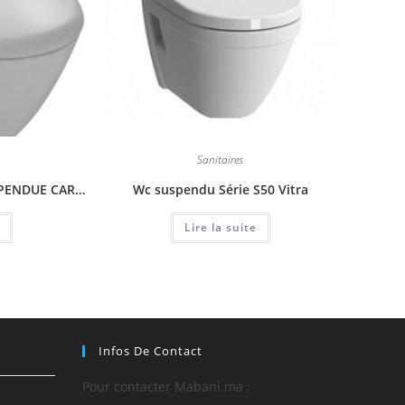
Sanitaires
PRESQU’ÎLE CUVETTE SUSPENDUE CARÉNÉE
Wc suspendu Série S50 Vitra
Lire la suite
Infos De Contact
Pour contacter Mabani.ma :