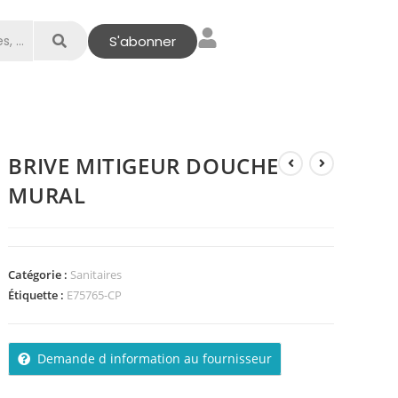
S'abonner
BRIVE MITIGEUR DOUCHE
MURAL
Catégorie :
Sanitaires
Étiquette :
E75765-CP
Demande d information au fournisseur