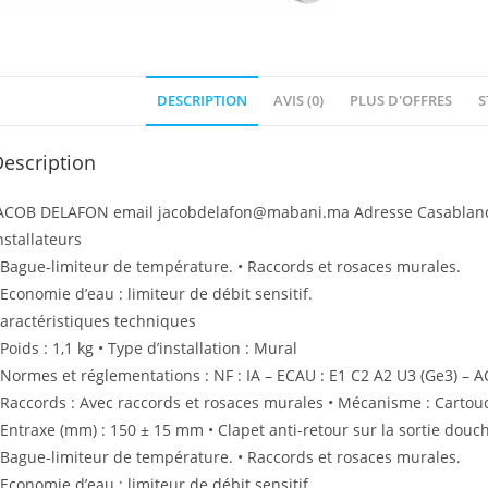
DESCRIPTION
AVIS (0)
PLUS D'OFFRES
S
escription
ACOB DELAFON email jacobdelafon@mabani.ma Adresse Casablanc
nstallateurs
 Bague-limiteur de température. • Raccords et rosaces murales.
 Economie d’eau : limiteur de débit sensitif.
aractéristiques techniques
 Poids : 1,1 kg • Type d’installation : Mural
 Normes et réglementations : NF : IA – ECAU : E1 C2 A2 U3 (Ge3) – AC
 Raccords : Avec raccords et rosaces murales • Mécanisme : Carto
 Entraxe (mm) : 150 ± 15 mm • Clapet anti-retour sur la sortie dou
 Bague-limiteur de température. • Raccords et rosaces murales.
 Economie d’eau : limiteur de débit sensitif.