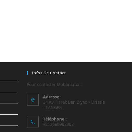
Infos De Contact
Pour contacter Mabani.ma :
Adresse :
34 Av. Tarek Ben Ziyad - Drissia
- TANGER
Téléphone :
+212660902302