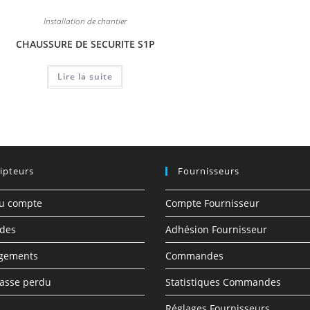
Installation de chantier
CHAUSSURE DE SECURITE S1P
Lire la suite
ipteurs
Fournisseurs
du compte
Compte Fournisseur
des
Adhésion Fournisseur
rgements
Commandes
asse perdu
Statistiques Commandes
Réglages Fournisseurs