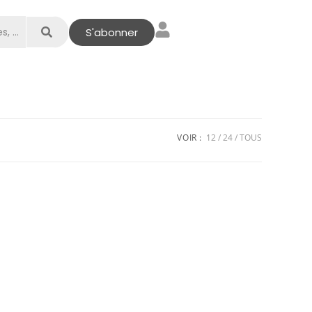
S'abonner
VOIR :
12
24
TOUS