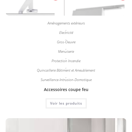
Aménagements extérieurs
,
Electricité
,
Gros-Oeuvre
,
Menuiserie
,
Protection Incendie
,
Quincaillerie Bâtiment et Ameublement
,
Surveillance-Intrusion-Domotique
Accessoires coupe feu
Voir les produits