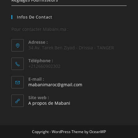
Infos De Contact
Pour contacter Mabani.ma :
Adresse :
34 Av. Tarek Ben Ziyad - Drissia - TANGER
Téléphone :
+212660902302
E-mail :
mabanimaroc@gmail.com
Site web :
A propos de Mabani
Copyright - WordPress Theme by OceanWP