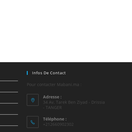
Infos De Contact
Pour contacter Mabani.ma :
Adresse :
34 Av. Tarek Ben Ziyad - Drissia
- TANGER
Téléphone :
+212660902302