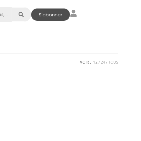
S'abonner
VOIR :
12
24
TOUS