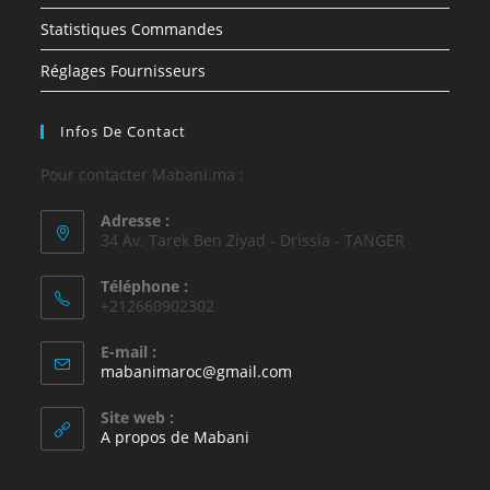
Statistiques Commandes
Réglages Fournisseurs
Infos De Contact
Pour contacter Mabani.ma :
Adresse :
34 Av. Tarek Ben Ziyad - Drissia - TANGER
Téléphone :
+212660902302
E-mail :
mabanimaroc@gmail.com
Site web :
A propos de Mabani