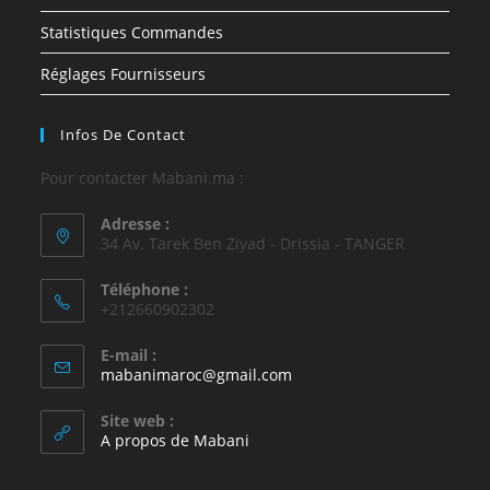
Statistiques Commandes
Réglages Fournisseurs
Infos De Contact
Pour contacter Mabani.ma :
Adresse :
34 Av. Tarek Ben Ziyad - Drissia - TANGER
Téléphone :
+212660902302
E-mail :
mabanimaroc@gmail.com
Site web :
A propos de Mabani