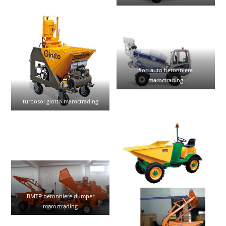
fiori auto betonniere
maroctrading
turbosol giotto maroctrading
BMTP betonniere dumper
maroctrading