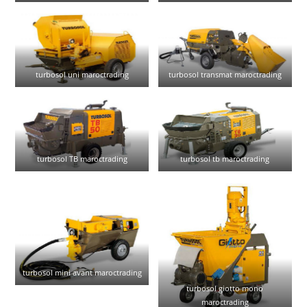
turbosol uni maroctrading
turbosol transmat maroctrading
turbosol TB maroctrading
turbosol tb maroctrading
turbosol mini avant maroctrading
turbosol giotto mono
maroctrading