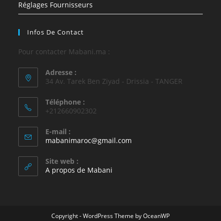
Réglages Fournisseurs
Infos De Contact
Pour contacter Mabani.ma :
Adresse :
34 Av. Tarek Ben Ziyad - Drissia - TANGER
Téléphone :
+212660902302
E-mail :
mabanimaroc@gmail.com
Site web :
A propos de Mabani
Copyright - WordPress Theme by OceanWP