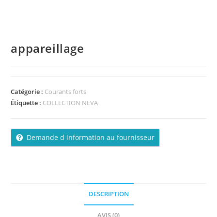
appareillage
Catégorie :
Courants forts
Étiquette :
COLLECTION NEVA
Demande d information au fournisseur
DESCRIPTION
AVIS (0)