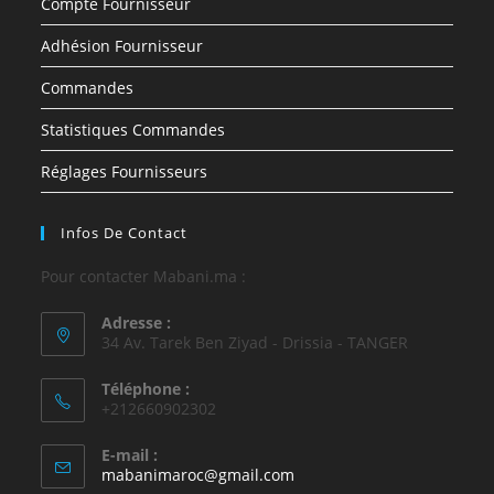
Compte Fournisseur
Adhésion Fournisseur
Commandes
Statistiques Commandes
Réglages Fournisseurs
Infos De Contact
Pour contacter Mabani.ma :
Adresse :
34 Av. Tarek Ben Ziyad - Drissia - TANGER
Téléphone :
+212660902302
E-mail :
mabanimaroc@gmail.com