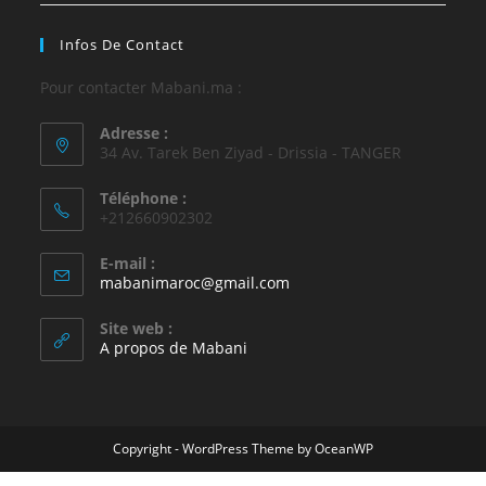
Infos De Contact
Pour contacter Mabani.ma :
Adresse :
34 Av. Tarek Ben Ziyad - Drissia - TANGER
Téléphone :
+212660902302
E-mail :
mabanimaroc@gmail.com
Site web :
A propos de Mabani
Copyright - WordPress Theme by OceanWP