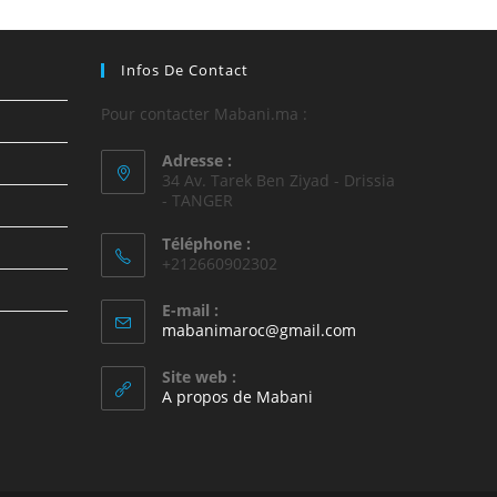
Infos De Contact
Pour contacter Mabani.ma :
Adresse :
34 Av. Tarek Ben Ziyad - Drissia
- TANGER
Téléphone :
+212660902302
E-mail :
mabanimaroc@gmail.com
Site web :
A propos de Mabani