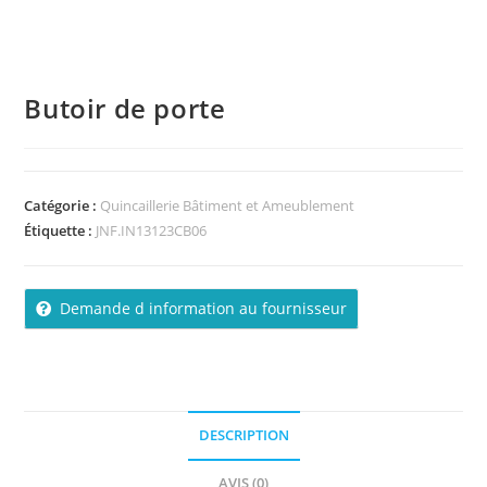
Butoir de porte
Catégorie :
Quincaillerie Bâtiment et Ameublement
Étiquette :
JNF.IN13123CB06
Demande d information au fournisseur
DESCRIPTION
AVIS (0)