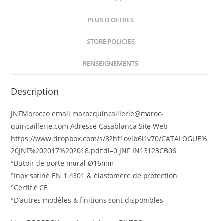
PLUS D'OFFRES
STORE POLICIES
RENSEIGNEMENTS
Description
JNFMorocco email marocquincaillerie@maroc-
quincaillerie.com Adresse Casablanca Site Web
https://www.dropbox.com/s/82hf1ovlb6i1v70/CATALOGUE%
20JNF%202017%202018.pdf’dl=0 JNF IN13123CB06
°Butoir de porte mural Ø16mm
°Inox satiné EN 1.4301 & élastomère de protection
°Certifié CE
°D’autres modèles & finitions sont disponibles