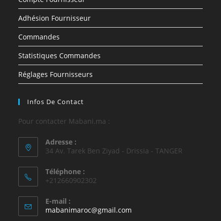
Adhésion Fournisseur
Commandes
Statistiques Commandes
Réglages Fournisseurs
Infos De Contact
Pour contacter Mabani.ma :
Adresse :
34 Av. Tarek Ben Ziyad - Drissia - TANGER
Téléphone :
+212660902302
E-mail :
mabanimaroc@gmail.com