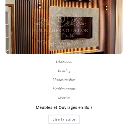
Décoration
,
Dressing
,
Menuiserie Bois
,
Meubles cuisine
,
Mobilier
Meubles et Ouvrages en Bois
Lire la suite