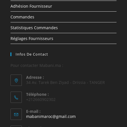
Adhésion Fournisseur
Commandes
Statistiques Commandes
Réglages Fournisseurs
Infos De Contact
Pour contacter Mabani.ma :
Adresse :
34 Av. Tarek Ben Ziyad - Drissia - TANGER
Téléphone :
+212660902302
E-mail :
mabanimaroc@gmail.com