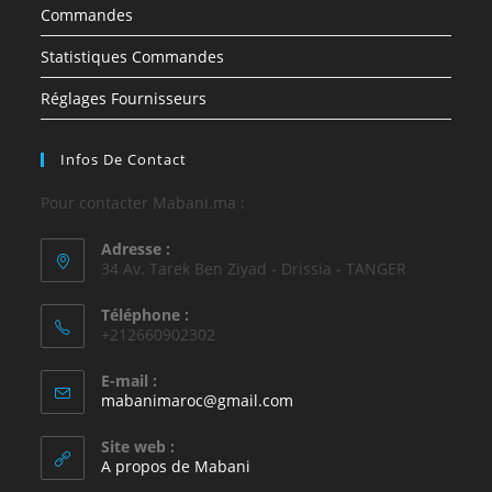
Commandes
Statistiques Commandes
Réglages Fournisseurs
Infos De Contact
Pour contacter Mabani.ma :
Adresse :
34 Av. Tarek Ben Ziyad - Drissia - TANGER
Téléphone :
+212660902302
E-mail :
mabanimaroc@gmail.com
Site web :
A propos de Mabani