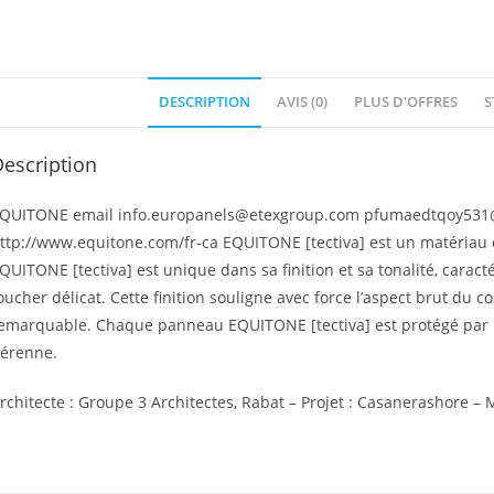
DESCRIPTION
AVIS (0)
PLUS D'OFFRES
S
escription
QUITONE email info.europanels@etexgroup.com pfumaedtqoy531@
ttp://www.equitone.com/fr-ca EQUITONE [tectiva] est un matériau
QUITONE [tectiva] est unique dans sa finition et sa tonalité, carac
oucher délicat. Cette finition souligne avec force l’aspect brut du 
emarquable. Chaque panneau EQUITONE [tectiva] est protégé par u
érenne.
rchitecte : Groupe 3 Architectes, Rabat – Projet : Casanerashore –