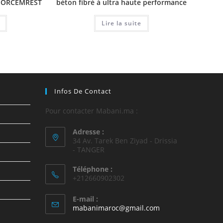
 MORCEMREST
béton fibré à ultra haute performance
Lire la suite
Infos De Contact
Pour contacter Mabani.ma :
Adresse :
34 Av. Tarek Ben Ziyad - Drissia
- TANGER
Téléphone :
+212660902302
E-mail :
mabanimaroc@gmail.com