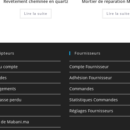
Revêtement cheminée en quartz
Mortier de réparation
Lire la suite
Lire la suite
ipteurs
Fournisseurs
du compte
Compte Fournisseur
des
Adhésion Fournisseur
rgements
Commandes
asse perdu
Statistiques Commandes
Réglages Fournisseurs
s de Mabani.ma