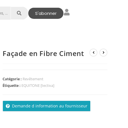
S'abonner
Façade en Fibre Ciment
Catégorie :
Revêtement
Étiquette :
EQUITONE [tectiva]
Demande d information au fournisseur