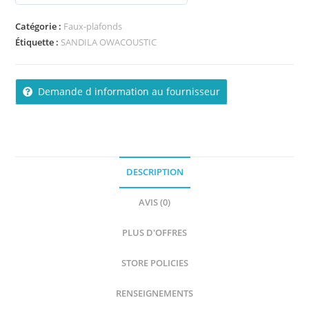
s
u
Catégorie :
Faux-plafonds
r
Étiquette :
SANDILA OWACOUSTIC
5
Demande d information au fournisseur
DESCRIPTION
AVIS (0)
PLUS D'OFFRES
STORE POLICIES
RENSEIGNEMENTS