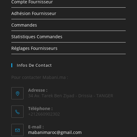
Compte Fournisseur
Adhésion Fournisseur
Commandes
Statistiques Commandes
Réglages Fournisseurs
Infos De Contact
Pour contacter Mabani.ma :
Adresse :
34 Av. Tarek Ben Ziyad - Drissia - TANGER
Téléphone :
+212660902302
E-mail :
mabanimaroc@gmail.com