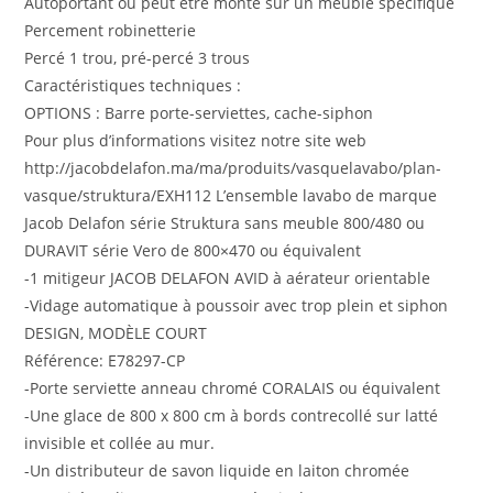
Autoportant ou peut être monté sur un meuble spécifique
Percement robinetterie
Percé 1 trou, pré-percé 3 trous
Caractéristiques techniques :
OPTIONS : Barre porte-serviettes, cache-siphon
Pour plus d’informations visitez notre site web
http://jacobdelafon.ma/ma/produits/vasquelavabo/plan-
vasque/struktura/EXH112 L’ensemble lavabo de marque
Jacob Delafon série Struktura sans meuble 800/480 ou
DURAVIT série Vero de 800×470 ou équivalent
-1 mitigeur JACOB DELAFON AVID à aérateur orientable
-Vidage automatique à poussoir avec trop plein et siphon
DESIGN, MODÈLE COURT
Référence: E78297-CP
-Porte serviette anneau chromé CORALAIS ou équivalent
-Une glace de 800 x 800 cm à bords contrecollé sur latté
invisible et collée au mur.
-Un distributeur de savon liquide en laiton chromée