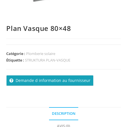
Plan Vasque 80×48
Catégorie :
Plomberie solaire
Étiquette :
STRUKTURA PLAN-VASQUE
Demande d information au fournisseur
DESCRIPTION
AVIS (0)