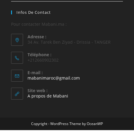
Infos De Contact
Pour contacter Mabani.ma :
Adresse :
34 Av. Tarek Ben Ziyad - Drissia - TANGER
Téléphone :
+212660902302
E-mail :
mabanimaroc@gmail.com
Site web :
A propos de Mabani
Copyright - WordPress Theme by OceanWP