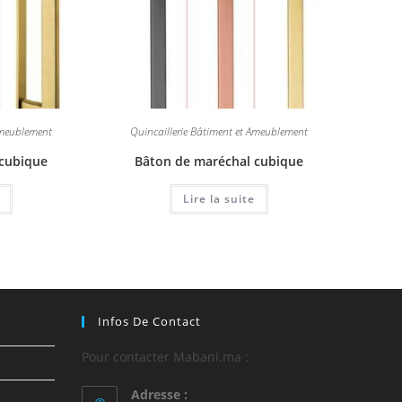
Ameublement
Quincaillerie Bâtiment et Ameublement
 cubique
Bâton de maréchal cubique
Lire la suite
Infos De Contact
Pour contacter Mabani.ma :
Adresse :