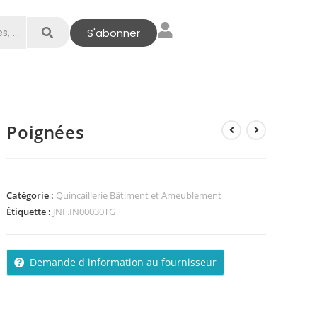
S'abonner
Poignées
Catégorie :
Quincaillerie Bâtiment et Ameublement
Étiquette :
JNF.IN00030TG
Demande d information au fournisseur