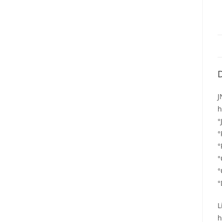
D
J
h
°
°
°
°
°
°
L
h