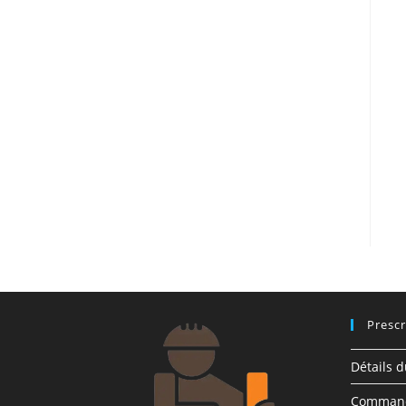
Prescr
Détails 
Comman