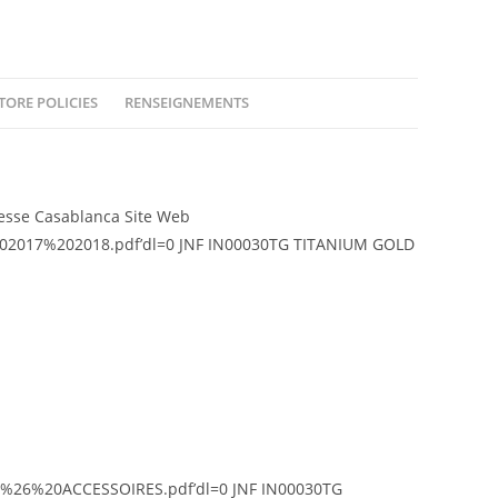
TORE POLICIES
RENSEIGNEMENTS
esse Casablanca Site Web
02017%202018.pdf’dl=0 JNF IN00030TG TITANIUM GOLD
%26%20ACCESSOIRES.pdf’dl=0 JNF IN00030TG