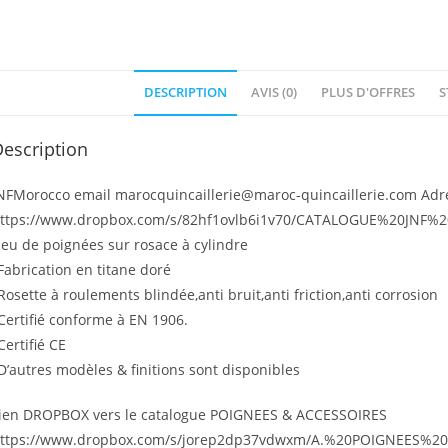
DESCRIPTION
AVIS (0)
PLUS D'OFFRES
S
escription
NFMorocco email marocquincaillerie@maroc-quincaillerie.com Adr
ttps://www.dropbox.com/s/82hf1ovlb6i1v70/CATALOGUE%20JNF%2
Jeu de poignées sur rosace à cylindre
Fabrication en titane doré
Rosette à roulements blindée,anti bruit,anti friction,anti corrosion
Certifié conforme à EN 1906.
Certifié CE
D’autres modèles & finitions sont disponibles
ien DROPBOX vers le catalogue POIGNEES & ACCESSOIRES
ttps://www.dropbox.com/s/jorep2dp37vdwxm/A.%20POIGNEES%20