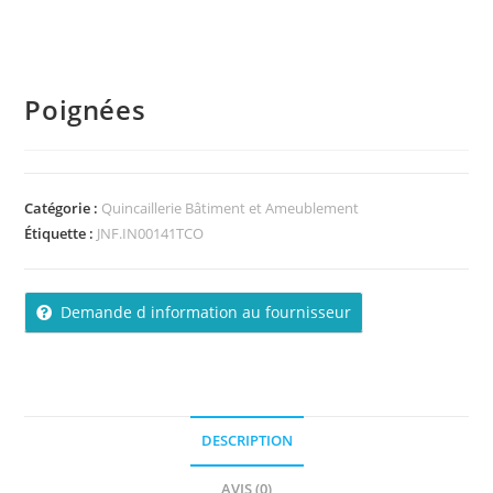
Poignées
Catégorie :
Quincaillerie Bâtiment et Ameublement
Étiquette :
JNF.IN00141TCO
Demande d information au fournisseur
DESCRIPTION
AVIS (0)