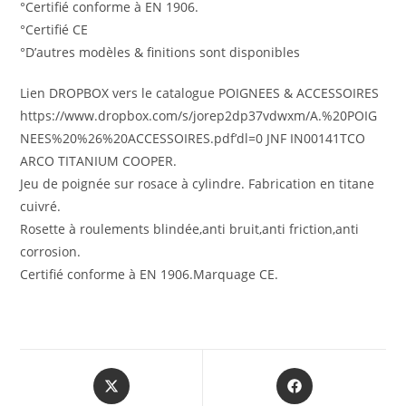
°Certifié conforme à EN 1906.
°Certifié CE
°D’autres modèles & finitions sont disponibles
Lien DROPBOX vers le catalogue POIGNEES & ACCESSOIRES
https://www.dropbox.com/s/jorep2dp37vdwxm/A.%20POIG
NEES%20%26%20ACCESSOIRES.pdf’dl=0 JNF IN00141TCO
ARCO TITANIUM COOPER.
Jeu de poignée sur rosace à cylindre. Fabrication en titane
cuivré.
Rosette à roulements blindée,anti bruit,anti friction,anti
corrosion.
Certifié conforme à EN 1906.Marquage CE.