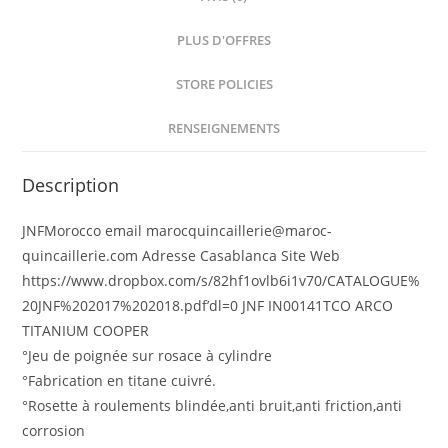
PLUS D'OFFRES
STORE POLICIES
RENSEIGNEMENTS
Description
JNFMorocco email marocquincaillerie@maroc-
quincaillerie.com Adresse Casablanca Site Web
https://www.dropbox.com/s/82hf1ovlb6i1v70/CATALOGUE%
20JNF%202017%202018.pdf’dl=0 JNF IN00141TCO ARCO
TITANIUM COOPER
°Jeu de poignée sur rosace à cylindre
°Fabrication en titane cuivré.
°Rosette à roulements blindée,anti bruit,anti friction,anti
corrosion