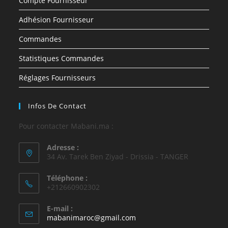
Compte Fournisseur
Adhésion Fournisseur
Commandes
Statistiques Commandes
Réglages Fournisseurs
Infos De Contact
Pour contacter Mabani.ma :
Adresse :
34 Av. Tarek Ben Ziyad - Drissia - TANGER
Téléphone :
+212660902302
E-mail :
mabanimaroc@gmail.com