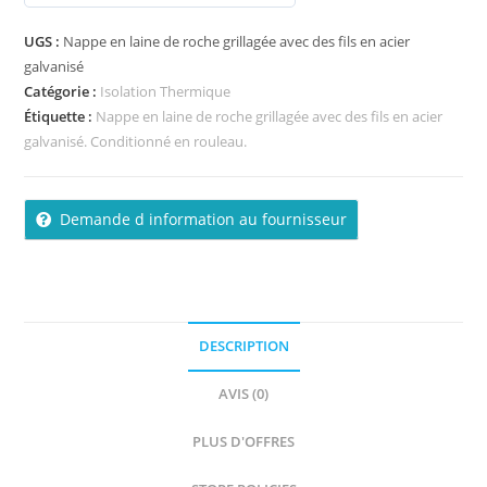
s
u
UGS :
Nappe en laine de roche grillagée avec des fils en acier
r
galvanisé
5
Catégorie :
Isolation Thermique
Étiquette :
Nappe en laine de roche grillagée avec des fils en acier
galvanisé. Conditionné en rouleau.
Demande d information au fournisseur
DESCRIPTION
AVIS (0)
PLUS D'OFFRES