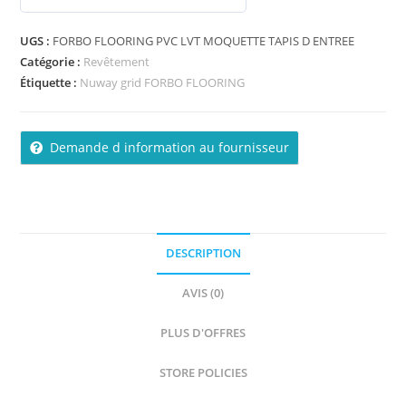
s
u
UGS :
FORBO FLOORING PVC LVT MOQUETTE TAPIS D ENTREE
r
Catégorie :
Revêtement
5
Étiquette :
Nuway grid FORBO FLOORING
Demande d information au fournisseur
DESCRIPTION
AVIS (0)
PLUS D'OFFRES
STORE POLICIES