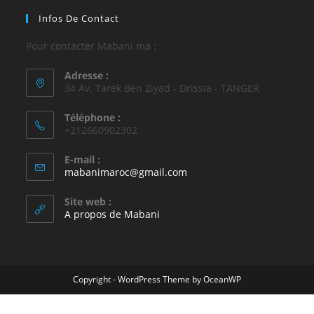
Infos De Contact
Pour contacter Mabani.ma :
Adresse :
34 Av. Tarek Ben Ziyad - Drissia - TANGER
Téléphone :
+212660902302
E-mail :
mabanimaroc@gmail.com
Site web :
A propos de Mabani
Copyright - WordPress Theme by OceanWP