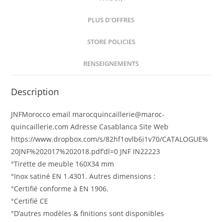
PLUS D'OFFRES
STORE POLICIES
RENSEIGNEMENTS
Description
JNFMorocco email marocquincaillerie@maroc-
quincaillerie.com Adresse Casablanca Site Web
https://www.dropbox.com/s/82hf1ovlb6i1v70/CATALOGUE%
20JNF%202017%202018.pdf’dl=0 JNF IN22223
°Tirette de meuble 160X34 mm
°Inox satiné EN 1.4301. Autres dimensions :
°Certifié conforme à EN 1906.
°Certifié CE
°D’autres modèles & finitions sont disponibles