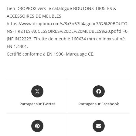
Lien DROPBOX vers le catalogue BOUTONS-TIR&TES &
ACCESSOIRES DE MEUBLES
https://www.dropbox.com/s/3x3n67fl4agonr7/G.%20BOUTO
NS-TIR&TES-ACCESSOIRES%20DE%20MEUBLES%20.pdf’dl=0
JNF IN22223. Tirette de meuble 160X34 mm en inox satiné
EN 1.4301.
Certifié conforme à EN 1906. Marquage CE.
Partager sur Twitter
Partager sur Facebook