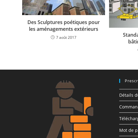
Des Sculptures poétiques pour
les aménagements extérieurs
Standa
7 août 2017
bât
Prescr
Détails 
Comman
Télécha
Mot de p