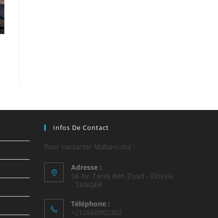
Infos De Contact
Pour contacter Mabani.ma :
Adresse :
34 Av. Tarek Ben Ziyad - Drissia
- TANGER
Téléphone :
+212660902302