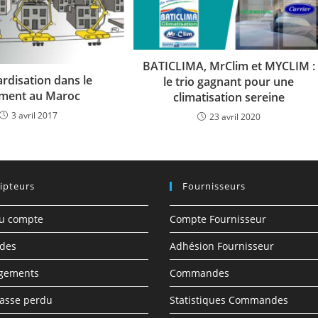
BATICLIMA, MrClim et MYCLIM :
rdisation dans le
le trio gagnant pour une
iment au Maroc
climatisation sereine
3 avril 2017
23 avril 2020
ipteurs
Fournisseurs
du compte
Compte Fournisseur
des
Adhésion Fournisseur
rgements
Commandes
asse perdu
Statistiques Commandes