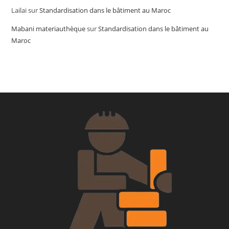
Lailai
sur
Standardisation dans le bâtiment au Maroc
Mabani materiauthèque
sur
Standardisation dans le bâtiment au
Maroc