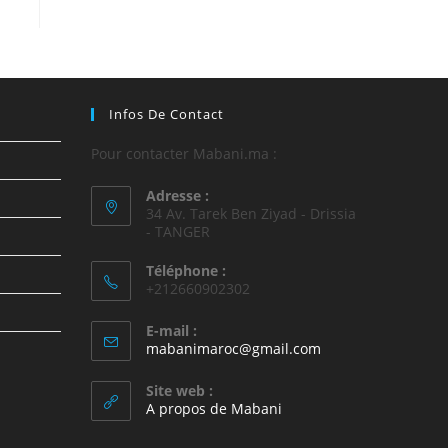
Infos De Contact
Pour contacter Mabani.ma :
Adresse :
34 Av. Tarek Ben Ziyad - Drissia
- TANGER
Téléphone :
+212660902302
E-mail :
mabanimaroc@gmail.com
Site web :
A propos de Mabani