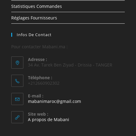
Statistiques Commandes
Réglages Fournisseurs
Infos De Contact
Pour contacter Mabani.ma :
Adresse :
34 Av. Tarek Ben Ziyad - Drissia - TANGER
Téléphone :
+212660902302
E-mail :
mabanimaroc@gmail.com
Site web :
A propos de Mabani