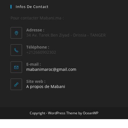
Infos De Contact
Pour contacter Mabani.ma :
Adresse :
34 Av. Tarek Ben Ziyad - Drissia - TANGER
Téléphone :
+212660902302
E-mail :
mabanimaroc@gmail.com
Site web :
A propos de Mabani
Copyright - WordPress Theme by OceanWP