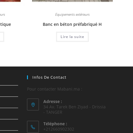
eurs
Equipements extérieurs
tique
Banc en béton préfabriqué H
Lire la suite
Infos De Contact
Pour contacter Mabani.ma :
Adresse :
34 Av. Tarek Ben Ziyad - Drissia
- TANGER
Téléphone :
+212660902302