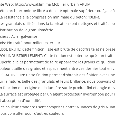
ite Web: http://www.aklim.ma Mobilier urbain AKLIM _
éton architectonique fibré a densité optimale supérieur ou égale à
La résistance à la compression minimale du béton: 40MPa,
Les granulats utilisés dans la fabrication sont nettoyés et traités p
istribution de la granulométrie.
ciers : Acier galvanise
ois: Pin traité pour milieu extérieur
LISSE BRUTE: Cette finition lisse est brute de décoffrage et ne pré
POLI INDUSTRIELLEMENT: Cette finition est obtenue après un trai
uperficielle et permettant de faire apparaitre les grains ce qui do
ouleur , taille des grains et espacement entre ces dernier tout en
DÉSACTIVÉ FIN: Cette finition permet d’obtenir des finition avec une
ur la nature, taille des granulats et leurs brillance, nous pouvons ob
n fonction de l’origine de la lumière sur le produit fini et angle de 
La surface est protégée par un agent protecteur hydrophobe pour r
t absorption d’humidité.
Les couleur standards sont comprises entre: Nuances de gris Nuan
ous consulter pour d’autres couleurs