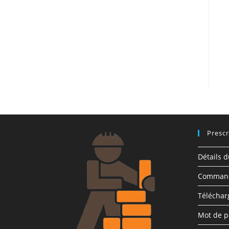
Prescr
Détails 
Comman
Télécha
Mot de p