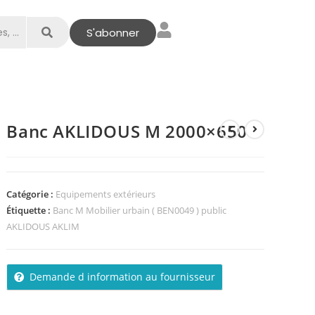
S'abonner
Banc AKLIDOUS M 2000×650
Catégorie :
Equipements extérieurs
Étiquette :
Banc M Mobilier urbain ( BEN0049 ) public
AKLIDOUS AKLIM
Demande d information au fournisseur