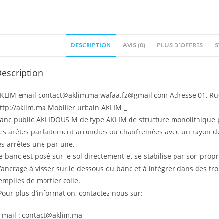
DESCRIPTION
AVIS (0)
PLUS D'OFFRES
S
escription
KLIM email contact@aklim.ma wafaa.fz@gmail.com Adresse 01, Rue 
ttp://aklim.ma Mobilier urbain AKLIM _
anc public AKLIDOUS M de type AKLIM de structure monolithique p
es arêtes parfaitement arrondies ou chanfreinées avec un rayon d
es arrêtes une par une.
e banc est posé sur le sol directement et se stabilise par son propre 
’ancrage à visser sur le dessous du banc et à intégrer dans des tr
emplies de mortier colle.
Pour plus d’information, contactez nous sur:
-mail : contact@aklim.ma