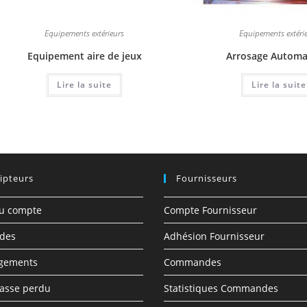
Equipements extérieurs
Equipements extéri
Equipement aire de jeux
Arrosage Automa
Lire la suite
Lire la suite
ipteurs
Fournisseurs
du compte
Compte Fournisseur
des
Adhésion Fournisseur
rgements
Commandes
asse perdu
Statistiques Commandes