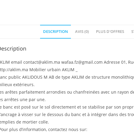
DESCRIPTION
AVIS (0)
PLUS D'OFFRES
S
escription
KLIM email contact@aklim.ma wafaa.fz@gmail.com Adresse 01, Rue 
ttp://aklim.ma Mobilier urbain AKLIM _
anc public AKLIDOUS M AB de type AKLIM de structure monolithique
ilieux extérieurs.
es arêtes parfaitement arrondies ou chanfreinées avec un rayon d
es arrêtes une par une.
e banc est posé sur le sol directement et se stabilise par son propre 
’ancrage à visser sur le dessous du banc et à intégrer dans des tr
emplies de mortier colle.
Pour plus d’information, contactez nous sur: