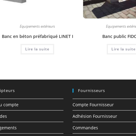
Equipements extérieurs
Equipements extéri
Banc en béton préfabriqué LINET I
Banc public FI
Lire la suite
Lire la suite
ipteurs
Fournisseurs
du compte
Compte Fournisseur
des
Adhésion Fournisseur
rgements
Commandes