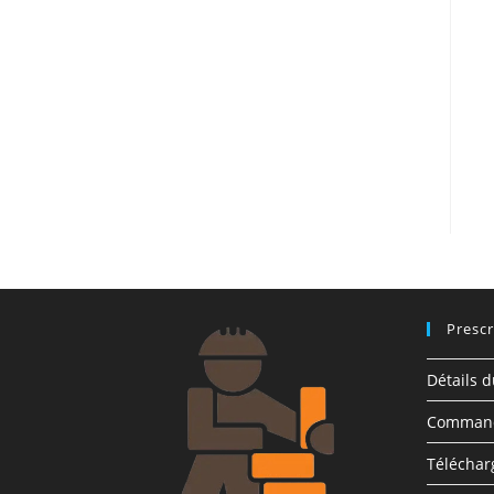
Prescr
Détails 
Comman
Télécha