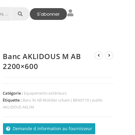
S'abonner
Banc AKLIDOUS M AB
2200×600
Catégorie :
Equipements extérieurs
Étiquette :
Banc M AB Mobilier urbain ( BEN0119 ) public
AKLIDOUS AKLIM
Demande d information au fournisseur