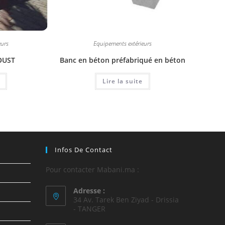
eurs
Equipements extérieurs
DOUST
Banc en béton préfabriqué en béton
Lire la suite
Infos De Contact
Pour contacter Mabani.ma :
Adresse :
34 Av. Tarek Ben Ziyad - Drissia
- TANGER