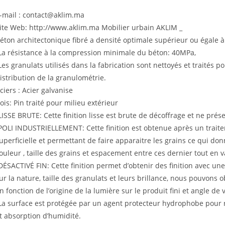
-mail : contact@aklim.ma
ite Web: http://www.aklim.ma Mobilier urbain AKLIM _
éton architectonique fibré a densité optimale supérieur ou égale à
La résistance à la compression minimale du béton: 40MPa,
Les granulats utilisés dans la fabrication sont nettoyés et traités p
istribution de la granulométrie.
ciers : Acier galvanise
ois: Pin traité pour milieu extérieur
LISSE BRUTE: Cette finition lisse est brute de décoffrage et ne pré
POLI INDUSTRIELLEMENT: Cette finition est obtenue après un trai
uperficielle et permettant de faire apparaitre les grains ce qui do
ouleur , taille des grains et espacement entre ces dernier tout en
DÉSACTIVÉ FIN: Cette finition permet d’obtenir des finition avec une
ur la nature, taille des granulats et leurs brillance, nous pouvons ob
n fonction de l’origine de la lumière sur le produit fini et angle de 
La surface est protégée par un agent protecteur hydrophobe pour r
t absorption d’humidité.