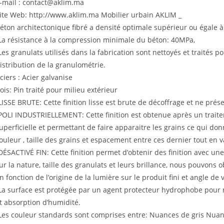
-mail : contact@aklim.ma
ite Web: http://www.aklim.ma Mobilier urbain AKLIM _
éton architectonique fibré a densité optimale supérieur ou égale à
La résistance à la compression minimale du béton: 40MPa,
Les granulats utilisés dans la fabrication sont nettoyés et traités p
istribution de la granulométrie.
ciers : Acier galvanise
ois: Pin traité pour milieu extérieur
LISSE BRUTE: Cette finition lisse est brute de décoffrage et ne pré
POLI INDUSTRIELLEMENT: Cette finition est obtenue après un trai
uperficielle et permettant de faire apparaitre les grains ce qui do
ouleur , taille des grains et espacement entre ces dernier tout en
DÉSACTIVÉ FIN: Cette finition permet d’obtenir des finition avec une
ur la nature, taille des granulats et leurs brillance, nous pouvons ob
n fonction de l’origine de la lumière sur le produit fini et angle de 
La surface est protégée par un agent protecteur hydrophobe pour r
t absorption d’humidité.
Les couleur standards sont comprises entre: Nuances de gris Nuan