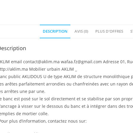
DESCRIPTION
AVIS (0)
PLUS D'OFFRES
S
escription
KLIM email contact@aklim.ma wafaa.fz@gmail.com Adresse 01, Rue 
ttp://aklim.ma Mobilier urbain AKLIM _
anc public AKLIDOUS U de type AKLIM de structure monolithique p
es arêtes parfaitement arrondies ou chanfreinées avec un rayon d
es arrêtes une par une.
e banc est posé sur le sol directement et se stabilise par son propre 
’ancrage à visser sur le dessous du banc et à intégrer dans des tr
emplies de mortier colle.
Pour plus d’information, contactez nous sur: