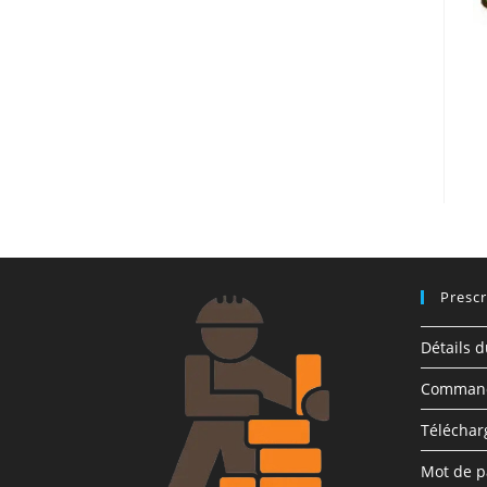
Prescr
Détails 
Comman
Télécha
Mot de p