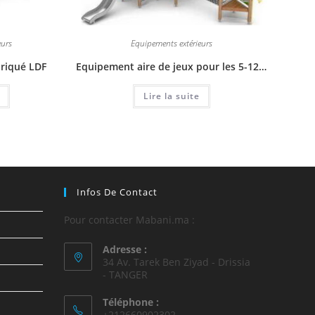
eurs
Equipements extérieurs
riqué LDF
Equipement aire de jeux pour les 5-12 ans
Lire la suite
Infos De Contact
Pour contacter Mabani.ma :
Adresse :
34 Av. Tarek Ben Ziyad - Drissia
- TANGER
Téléphone :
+212660902302