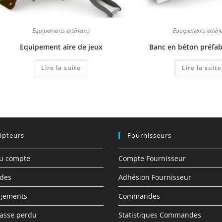
Equipements extérieurs
Equipements extéri
Equipement aire de jeux
Banc en béton préfab
Lire la suite
Lire la suite
ipteurs
Fournisseurs
du compte
Compte Fournisseur
des
Adhésion Fournisseur
rgements
Commandes
asse perdu
Statistiques Commandes