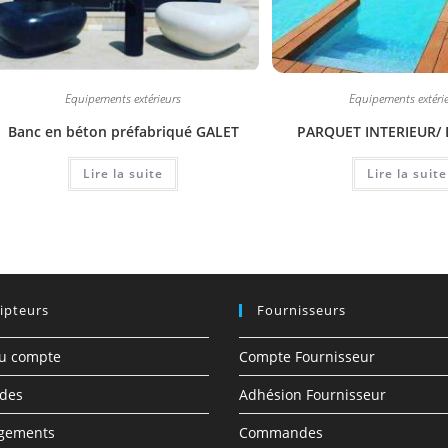
Equipements extérieurs
Equipements extéri
Banc en béton préfabriqué GALET
PARQUET INTERIEUR/ 
Lire la suite
Lire la suite
ipteurs
Fournisseurs
du compte
Compte Fournisseur
des
Adhésion Fournisseur
rgements
Commandes