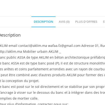
DESCRIPTION
AVIS (0)
PLUS D'OFFRES
S
escription
KLIM email contact@aklim.ma wafaa.fz@gmail.com Adresse 01, Rue 
ttp://aklim.ma Mobilier urbain AKLIM _
anc public ASSA de type AKLIM en béton architectonique préfabri
e banc ASSA est de type banc posé (P), il est de structure monolith
es arêtes et coins parfaitement arrondies avec un rayon de courbur
l peut être combiné avec d’autres produits AKLIM pour former des 
t la conception du projet.
e banc est posé sur le sol directement et se stabilise par son propre 
’ancrage à visser sur le dessous du banc et à intégrer dans des tr
emplies de mortier colle.
Pour plus d’information, contactez nous sur: