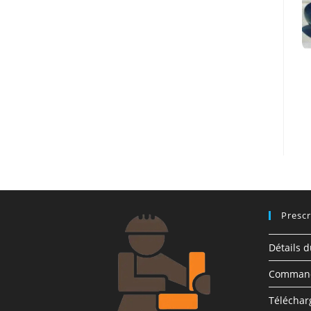
Prescr
Détails 
Comman
Télécha