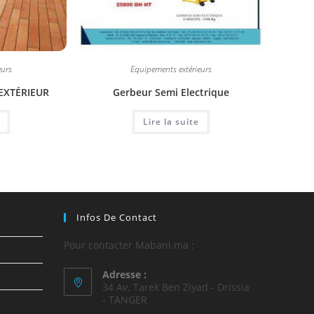
eurs
Equipements extérieurs
EXTÉRIEUR
Gerbeur Semi Electrique
Lire la suite
Infos De Contact
Pour contacter Mabani.ma :
Adresse :
34 Av. Tarek Ben Ziyad - Drissia
- TANGER