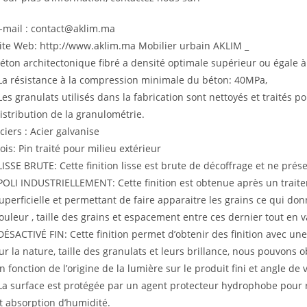
-mail : contact@aklim.ma
ite Web: http://www.aklim.ma Mobilier urbain AKLIM _
éton architectonique fibré a densité optimale supérieur ou égale à
La résistance à la compression minimale du béton: 40MPa,
Les granulats utilisés dans la fabrication sont nettoyés et traités p
istribution de la granulométrie.
ciers : Acier galvanise
ois: Pin traité pour milieu extérieur
LISSE BRUTE: Cette finition lisse est brute de décoffrage et ne pré
POLI INDUSTRIELLEMENT: Cette finition est obtenue après un trai
uperficielle et permettant de faire apparaitre les grains ce qui do
ouleur , taille des grains et espacement entre ces dernier tout en
DÉSACTIVÉ FIN: Cette finition permet d’obtenir des finition avec une
ur la nature, taille des granulats et leurs brillance, nous pouvons ob
n fonction de l’origine de la lumière sur le produit fini et angle de 
La surface est protégée par un agent protecteur hydrophobe pour r
t absorption d’humidité.