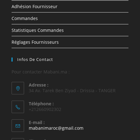
Adhésion Fournisseur
Commandes
Statistiques Commandes
Réglages Fournisseurs
Infos De Contact
Pour contacter Mabani.ma :
Adresse :
34 Av. Tarek Ben Ziyad - Drissia - TANGER
Téléphone :
+212660902302
E-mail :
mabanimaroc@gmail.com