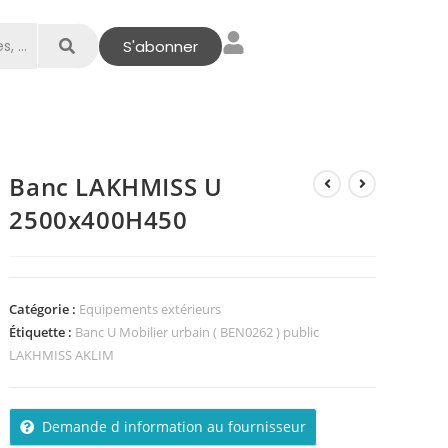
S'abonner
Banc LAKHMISS U
2500x400H450
Catégorie :
Equipements extérieurs
Étiquette :
Banc U Mobilier urbain ( BEN0262 ) public
LAKHMISS AKLIM
Demande d information au fournisseur