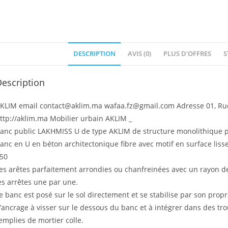
DESCRIPTION
AVIS (0)
PLUS D'OFFRES
S
escription
KLIM email contact@aklim.ma wafaa.fz@gmail.com Adresse 01, Rue 
ttp://aklim.ma Mobilier urbain AKLIM _
anc public LAKHMISS U de type AKLIM de structure monolithique p
anc en U en béton architectonique fibre avec motif en surface li
50
es arêtes parfaitement arrondies ou chanfreinées avec un rayon d
es arrêtes une par une.
e banc est posé sur le sol directement et se stabilise par son propre 
’ancrage à visser sur le dessous du banc et à intégrer dans des tr
emplies de mortier colle.