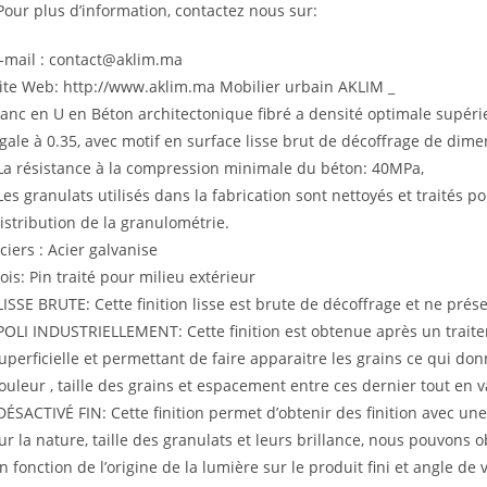
Pour plus d’information, contactez nous sur:
-mail : contact@aklim.ma
ite Web: http://www.aklim.ma Mobilier urbain AKLIM _
anc en U en Béton architectonique fibré a densité optimale supéri
gale à 0.35, avec motif en surface lisse brut de décoffrage de di
La résistance à la compression minimale du béton: 40MPa,
Les granulats utilisés dans la fabrication sont nettoyés et traités p
istribution de la granulométrie.
ciers : Acier galvanise
ois: Pin traité pour milieu extérieur
LISSE BRUTE: Cette finition lisse est brute de décoffrage et ne pré
POLI INDUSTRIELLEMENT: Cette finition est obtenue après un trai
uperficielle et permettant de faire apparaitre les grains ce qui do
ouleur , taille des grains et espacement entre ces dernier tout en
DÉSACTIVÉ FIN: Cette finition permet d’obtenir des finition avec une
ur la nature, taille des granulats et leurs brillance, nous pouvons ob
n fonction de l’origine de la lumière sur le produit fini et angle de 