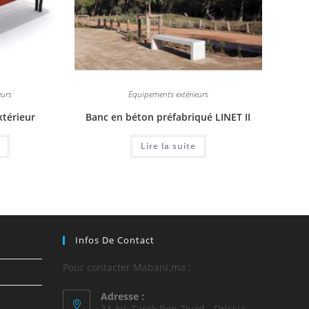
eurs
Equipements extérieurs
xtérieur
Banc en béton préfabriqué LINET II
Lire la suite
Infos De Contact
Pour contacter Mabani.ma :
Adresse :
34 Av. Tarek Ben Ziyad - Drissia