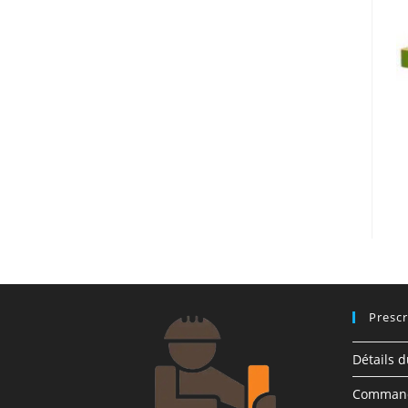
Prescr
Détails 
Comman