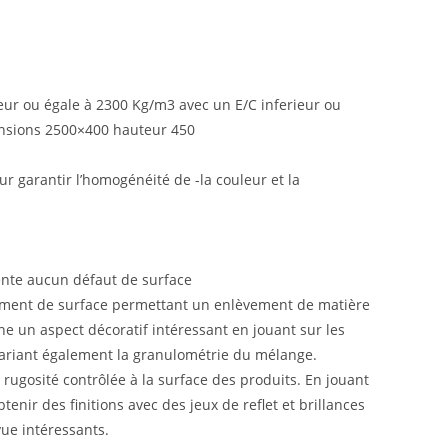
eur ou égale à 2300 Kg/m3 avec un E/C inferieur ou
mensions 2500×400 hauteur 450
our garantir l’homogénéité de -la couleur et la
sente aucun défaut de surface
tement de surface permettant un enlèvement de matière
nne un aspect décoratif intéressant en jouant sur les
 variant également la granulométrie du mélange.
 rugosité contrôlée à la surface des produits. En jouant
tenir des finitions avec des jeux de reflet et brillances
vue intéressants.