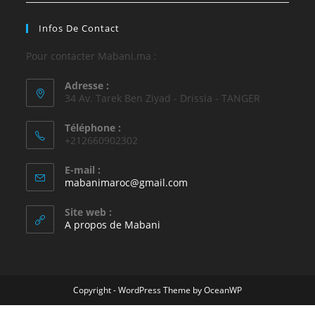
Infos De Contact
Pour contacter Mabani.ma :
Adresse :
34 Av. Tarek Ben Ziyad - Drissia - TANGER
Téléphone :
+212660902302
E-mail :
mabanimaroc@gmail.com
Site web :
A propos de Mabani
Copyright - WordPress Theme by OceanWP