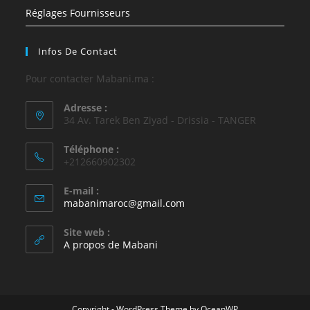
Réglages Fournisseurs
Infos De Contact
Pour contacter Mabani.ma :
Adresse :
34 Av. Tarek Ben Ziyad - Drissia - TANGER
Téléphone :
+212660902302
E-mail :
mabanimaroc@gmail.com
Site web :
A propos de Mabani
Copyright - WordPress Theme by OceanWP