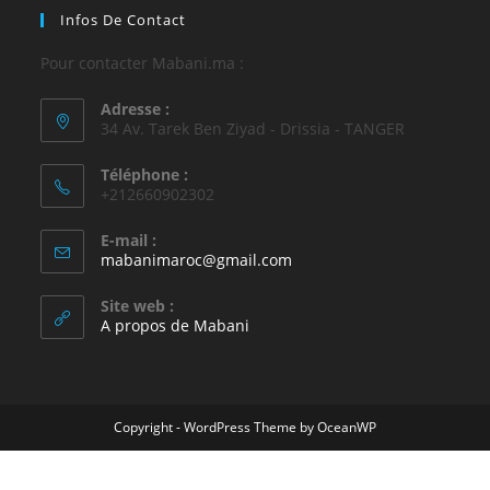
Infos De Contact
Pour contacter Mabani.ma :
Adresse :
34 Av. Tarek Ben Ziyad - Drissia - TANGER
Téléphone :
+212660902302
E-mail :
mabanimaroc@gmail.com
Site web :
A propos de Mabani
Copyright - WordPress Theme by OceanWP