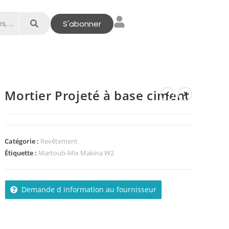
S'abonner
Mortier Projeté à base ciment
Catégorie :
Revêtement
Étiquette :
Martoub-Mix Makina W2
Demande d information au fournisseur