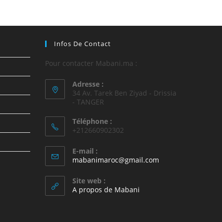
Infos De Contact
Pour contacter Mabani.ma :
Adresse :
34 Av. Tarek Ben Ziyad - Drissia
- TANGER
Téléphone :
+212660902302
E-mail :
mabanimaroc@gmail.com
Site web :
A propos de Mabani