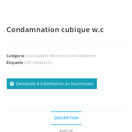
Condamnation cubique w.c
Catégorie :
Quincaillerie Bâtiment et Ameublement
Étiquette :
JNF.IN04432TG
Demande d information au fournisseur
DESCRIPTION
AVIS (0)