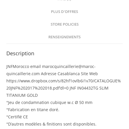
PLUS D'OFFRES
STORE POLICIES
RENSEIGNEMENTS
Description
JNFMorocco email marocquincaillerie@maroc-
quincaillerie.com Adresse Casablanca Site Web
https://www.dropbox.com/s/82hf1ovlb6i1v70/CATALOGUE%
20JNF%202017%202018.pdf’dl=0 JNF IN04432TG SLIM
TITANIUM GOLD
°Jeu de condamnation cubique w.c Ø 50 mm
°Fabrication en titane doré.
°Certifié CE
°D’autres modèles & finitions sont disponibles.