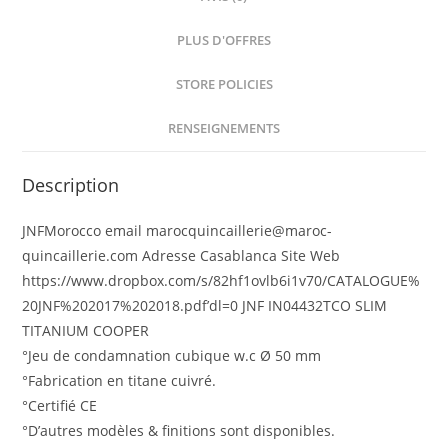
PLUS D'OFFRES
STORE POLICIES
RENSEIGNEMENTS
Description
JNFMorocco email marocquincaillerie@maroc-
quincaillerie.com Adresse Casablanca Site Web
https://www.dropbox.com/s/82hf1ovlb6i1v70/CATALOGUE%
20JNF%202017%202018.pdf’dl=0 JNF IN04432TCO SLIM
TITANIUM COOPER
°Jeu de condamnation cubique w.c Ø 50 mm
°Fabrication en titane cuivré.
°Certifié CE
°D’autres modèles & finitions sont disponibles.