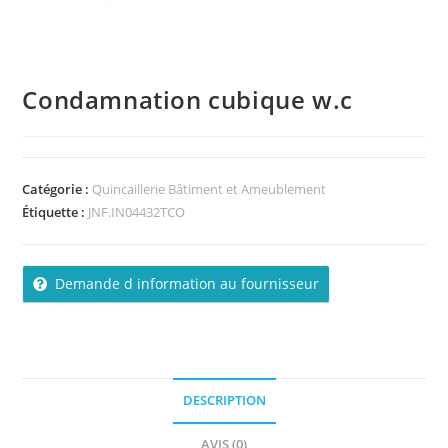
Condamnation cubique w.c
Catégorie :
Quincaillerie Bâtiment et Ameublement
Étiquette :
JNF.IN04432TCO
Demande d information au fournisseur
DESCRIPTION
AVIS (0)