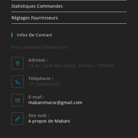
Statistiques Commandes
Réglages Fournisseurs
Infos De Contact
Pour contacter Mabani.ma :
Adresse :
34 Av. Tarek Ben Ziyad - Drissia - TANGER
Téléphone :
+212660902302
E-mail :
mabanimaroc@gmail.com
Site web :
A propos de Mabani