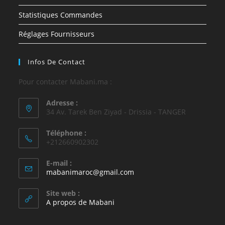
Statistiques Commandes
Réglages Fournisseurs
Infos De Contact
Pour contacter Mabani.ma :
Adresse :
34 Av. Tarek Ben Ziyad - Drissia - TANGER
Téléphone :
+212660902302
E-mail :
mabanimaroc@gmail.com
Site web :
A propos de Mabani