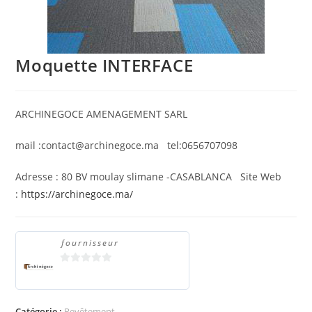
Moquette INTERFACE
ARCHINEGOCE AMENAGEMENT SARL
mail :contact@archinegoce.ma tel:0656707098
Adresse : 80 BV moulay slimane -CASABLANCA Site Web
:
https://archinegoce.ma/
fournisseur
0
s
u
Catégorie :
Revêtement