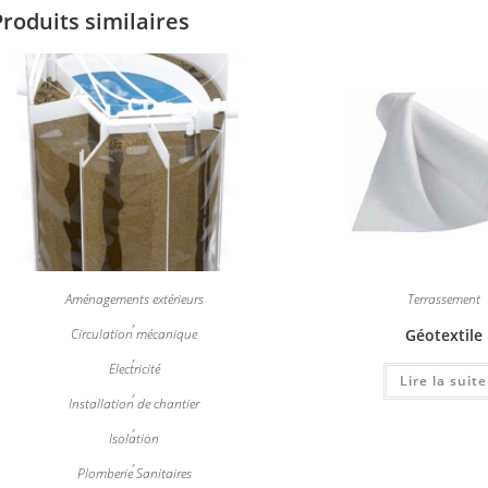
Produits similaires
Aménagements extérieurs
Terrassement
,
Circulation mécanique
Géotextile
,
Electricité
Lire la suite
,
Installation de chantier
,
Isolation
,
Plomberie Sanitaires