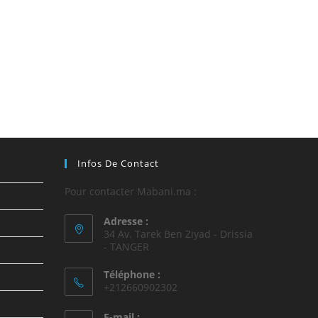
Infos De Contact
Pour contacter Mabani.ma :
Adresse :
34 Av. Tarek Ben Ziyad - Drissia
- TANGER
Téléphone :
+212660902302
E-mail :