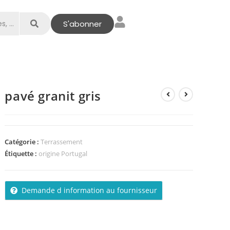
S'abonner
pavé granit gris
Catégorie :
Terrassement
Étiquette :
origine Portugal
Demande d information au fournisseur